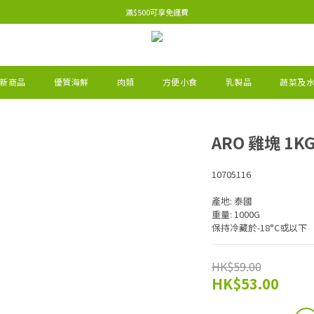
滿$500可享免運費
新商品
優質海鮮
肉類
方便小食
乳製品
蔬菜及
ARO 雞塊 1K
10705116
產地: 泰國
重量: 1000G
保持冷藏於-18°C或以下
HK$59.00
HK$53.00