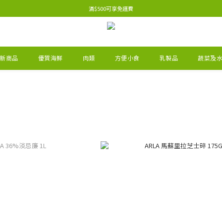
滿$500可享免運費
新商品
優質海鮮
肉類
方便小食
乳製品
蔬菜及