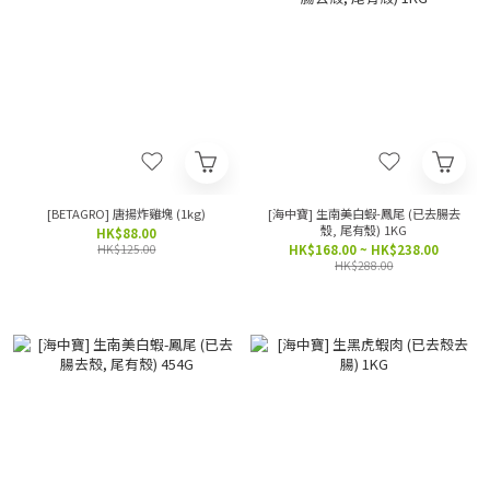
[BETAGRO] 唐揚炸雞塊 (1kg)
[海中寶] 生南美白蝦-鳳尾 (已去腸去
殼, 尾有殼) 1KG
HK$88.00
HK$125.00
HK$168.00 ~ HK$238.00
HK$288.00