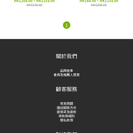
HK$208.00 ~ HK$258.00
HK$68.00 ~ HK$158.00
HK$338.00
HK$208.00
1
關於我們
品牌故事
會員及推薦人獎賞
顧客服務
常見問題
運送服務方式
退換貨及退款
條款與細則
隱私政策