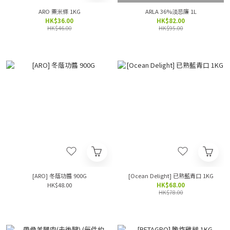
ARO 粟米條 1KG
ARLA 36%淡忌廉 1L
HK$36.00
HK$82.00
HK$46.00
HK$95.00
[ARO] 冬蔭功醬 900G
[Ocean Delight] 已熟藍青口 1KG
HK$48.00
HK$68.00
HK$78.00