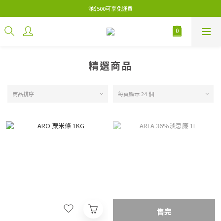
滿$500可享免運費
精選商品
商品排序
每頁顯示 24 個
售完