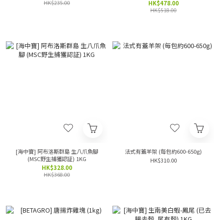
HK$235.00
HK$478.00
HK$518.00
[海中寶] 阿布洛斯群島 生八爪魚腳
法式有蓋羊架 (每包約600-650g)
(MSC野生捕獲認証) 1KG
HK$310.00
HK$328.00
HK$368.00