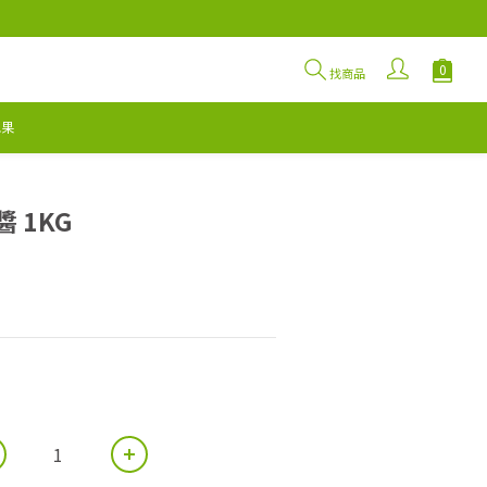
找商品
水果
立即購買
醬 1KG