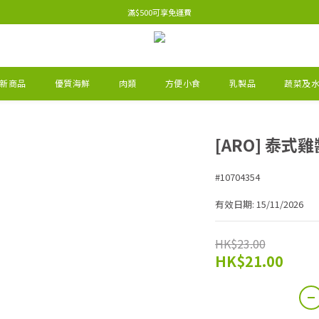
滿$500可享免運費
新商品
優質海鮮
肉類
方便小食
乳製品
蔬菜及
[ARO] 泰式雞
#10704354
有效日期: 15/11/2026
HK$23.00
HK$21.00