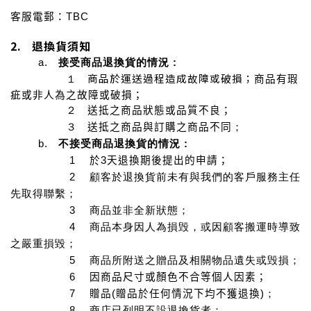
客服電郵：
TBC
2. 退換貨須知
a.
接受商品退換貨的情況 :
商品於運送過程造成故障或破損；
１
商品有瑕
疵或非人為之故障或破損；
２
送抵之商品狀態或品質不良；
３
送抵之商品與訂購之商品不同
；
b.
不
接受商品退換貨的情況 :
1
於
3
天退換期後提出的申請；
2
顧客於退換貨前未有與我們的客戶服務主任
先取得聯繫；
3
商品並非全新狀態；
4
商品本身因人為損毁，或因顧客搬運時導致
之嚴重損毀；
5
商品所附送之贈品及相關物品遺失或毁損；
6
因商品尺寸或顏色不合等個人因素；
7
贈品
(
贈品於任何情況下均不獲退換
)
；
8
商店已列明不設退換貨者；