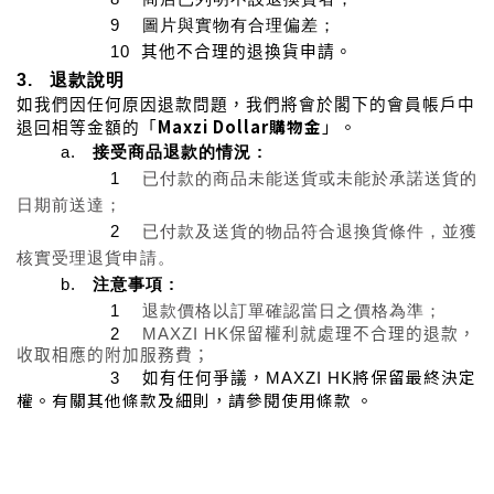
9
圖片與實物有合理偏差；
10
其他不合理的退換貨申請。
3. 退款說明
如我們因任何原因退款問題，我們將會於閣下的會員帳戶中
Maxzi Dollar
購物金
」。
退回相等金額的「
a.
接受
商品退款
的情況 :
1
已付款的商品未能送貨或未能於承諾送貨的
日期前送達；
2
已付款及送貨的物品符合退換貨條件，並獲
核實受理退貨申請。
b.
注意事項
:
1
退款價格以訂單確認當日之價格為準；
2
MAXZI HK
保留權利就處理不合理的退款，
收取相應的附加服務費；
將保留最終決定
3
如有任何爭議，
MAXZI HK
權。有關其他條款及細則，請參閱使用條款 。