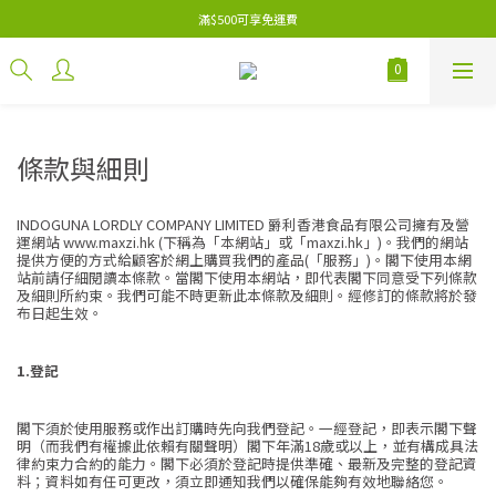
滿$500可享免運費
條款與細則
INDOGUNA LORDLY COMPANY LIMITED 爵利香港食品有限公司擁有及營
運網站 www.maxzi.hk (下稱為「本網站」或「maxzi.hk」)。我們的網站
提供方便的方式給顧客於網上購買我們的產品(「服務」)。閣下使用本網
站前請仔細閱讀本條款。當閣下使用本網站，即代表閣下同意受下列條款
及細則所約束。我們可能不時更新此本條款及細則。經修訂的條款將於發
布日起生效。
1.登記
閣下須於使用服務或作出訂購時先向我們登記。一經登記，即表示閣下聲
明（而我們有權據此依賴有關聲明）閣下年滿18歲或以上，並有構成具法
律約束力合約的能力。閣下必須於登記時提供準確、最新及完整的登記資
料；資料如有任可更改，須立即通知我們以確保能夠有效地聯絡您。