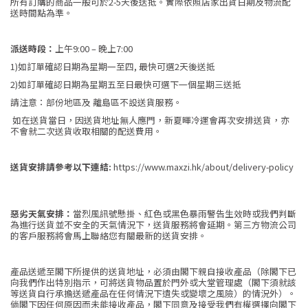
所有訂購的商品一般可於2-5天後送抵。實際依照店家出貨日期及物流配
送時間點為準。
派送時段：
上午9:00 – 晚上7:00
1)如訂單確認日期為星期一至四, 最快可選2天後送抵
2)如訂單確認日期為星期五至日最快可選下一個星期三送抵
請注意：部份地區及 離島區不設送貨服務。
如在送貨當日，因送貨地址無人應門，新夏暉冷運會再次安排送貨，亦
不會就二次送貨收取相關的配送費用。
送貨安排請參考以下連結:
https://www.maxzi.hk/about/delivery-policy
惡劣天氣安排：
當烈風訊號懸掛、紅色或黑色暴雨警告生效時或我們判斷
為進行送貨並不安全的天氣情況下，送貨服務將會延期。第三方物流公司
的客戶服務將會馬上聯絡您有關最新的送貨安排。
產品送遞至閣下所提供的送貨地址，必須由閣下親自接收產品（除閣下已
向我們作出特別指示，可將送貨物品置於門外或大堂管理處（閣下須就該
等送貨自行承擔送遞產品在任何情況下遺失或變壞之風險）的情況外）。
倘閣下因任何原因而未能接收產品，閣下同意及接受我們有權選擇向閣下