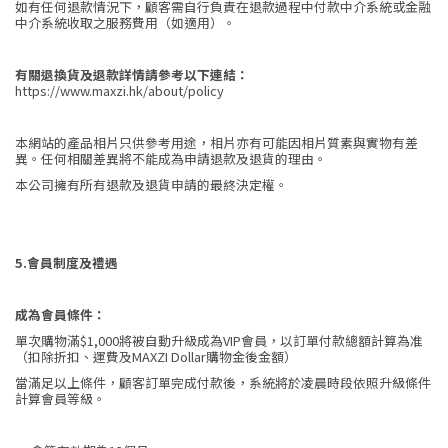
如有任何退款情況下，顧客需自行負責在退款過程中付款中介系統或金融
中介系統收取之服務費用（如適用）。
有關退換貨及退款詳情請參考以下連結：
https://www.maxzi.hk/about/policy
本網站的產品相片只供參考用途，相片亦有可能因相片質素與實物有差
異。任何相關差異將不能成為申請退款及退貨的理由。
本公司擁有所有退款及退貨申請的最終決定權。
5.會員制度及禮遇
成為會員條件：
單次購物滿$1,000將被自動升級成為VIP會員，以訂單付款總額計算為准
（扣除折扣、運費及MAXZI Dollar購物金後金額）
當滿足以上條件，顧客訂單完成付款後，系統將於凌晨時段依照升級條件
計算會員等級。