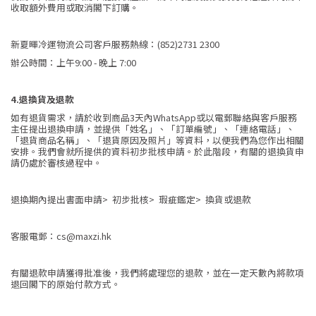
收取額外費用或取消閣下訂購。
新夏暉冷運物流公司客戶服務熱線：(852)2731 2300
辦公時間：上午9:00 - 晚上 7:00
4.退換貨及退款
如有退貨需求，請於收到商品3天內WhatsApp或以電郵聯絡與客戶服務
主任提出退換申請，並提供「姓名」、「訂單編號」、「連絡電話」、
「退貨商品名稱」、「退貨原因及照片」等資料，以便我們為您作出相關
安排。我們會就所提供的資料初步批核申請。於此階段，有關的退換貨申
請仍處於審核過程中。
退換期內提出書面申請> 初步批核> 瑕疵鑑定> 換貨或退款
客服電郵：cs@maxzi.hk
有關退款申請獲得批准後，我們將處理您的退款，並在一定天數內將款項
退回閣下的原始付款方式。