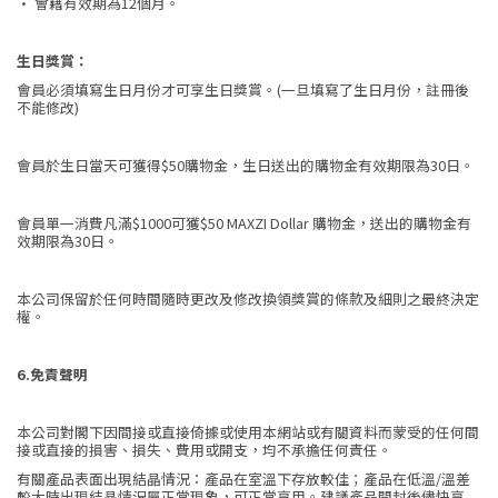
• 會籍有效期為12個月。
生日獎賞：
會員必須填寫生日月份才可享生日獎賞。(一旦填寫了生日月份，註冊後
不能修改)
會員於生日當天可獲得$50購物金，生日送出的購物金有效期限為30日。
會員單一消費凡滿$1000可獲$50 MAXZI Dollar 購物金，送出的購物金有
效期限為30日。
本公司保留於任何時間隨時更改及修改換領獎賞的條款及細則之最終決定
權。
6.免責聲明
本公司對閣下因間接或直接倚據或使用本網站或有關資料而蒙受的任何間
接或直接的損害、損失、費用或開支，均不承擔任何責任。
有關產品表面出現結晶情況：產品在室溫下存放較佳；產品在低溫/溫差
較大時出現結晶情況屬正常現象，可正常享用。建議產品開封後儘快享