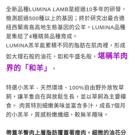
全新品種
LUMINA LAMB
是經過
10
多年的研發，
檢測超過
500
種以上的基因；終於研究出最合適
紐西蘭南島高地生態基因的公羊。
LUMINA
品種
是集結了
4
種精英品種育成。
LUMINA
羔羊能累積不同的脂肪在肌肉裡，形成
堪稱羊肉
如大理石般的油花，如和牛盛名般，
界的「和羊」
。
特選小羔羊
-
天然環境、
100%
自由
野外放牧草
飼，讓羊隻自在與放鬆生長，並以草飼為主要糧
食。
肉質特別細嫩美味並富含多汁，成長
7
個月
的小羔羊，質感粉嫩纖細，較無羊羶味。
帶蓋羊臀肉上層脂肪覆蓋著瘦肉，細微的油花分