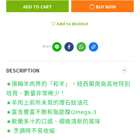
ADD TO CART
BUY NOW
Add to Wishlist
Share
DESCRIPTION
★
堪稱羊肉界的「和羊」，紐西蘭南島高地特別
培育，數量非常稀少！
★
羊肉上前所未見的理石紋油花
★
富含豐富不飽和脂肪酸
Omega-3
★
軟嫩多汁的口感、細緻清新的風味
★
烹調時不易收縮