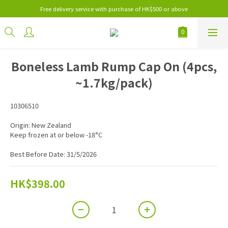
Free delivery service with purchase of HK$500 or above
Boneless Lamb Rump Cap On (4pcs,
~1.7kg/pack)
10306510
Origin: New Zealand
Keep frozen at or below -18°C
Best Before Date: 31/5/2026
HK$398.00