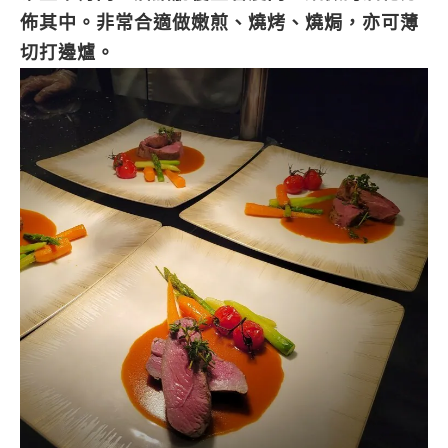
佈其中。非常合適做嫩煎、燒烤、燒焗，亦可薄
切打邊爐。